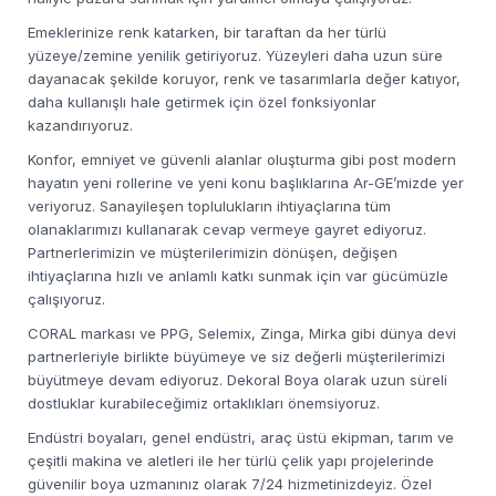
Emeklerinize renk katarken, bir taraftan da her türlü
yüzeye/zemine yenilik getiriyoruz. Yüzeyleri daha uzun süre
dayanacak şekilde koruyor, renk ve tasarımlarla değer katıyor,
daha kullanışlı hale getirmek için özel fonksiyonlar
kazandırıyoruz.
Konfor, emniyet ve güvenli alanlar oluşturma gibi post modern
hayatın yeni rollerine ve yeni konu başlıklarına Ar-GE’mizde yer
veriyoruz. Sanayileşen toplulukların ihtiyaçlarına tüm
olanaklarımızı kullanarak cevap vermeye gayret ediyoruz.
Partnerlerimizin ve müşterilerimizin dönüşen, değişen
ihtiyaçlarına hızlı ve anlamlı katkı sunmak için var gücümüzle
çalışıyoruz.
CORAL markası ve PPG, Selemix, Zinga, Mirka gibi dünya devi
partnerleriyle birlikte büyümeye ve siz değerli müşterilerimizi
büyütmeye devam ediyoruz. Dekoral Boya olarak uzun süreli
dostluklar kurabileceğimiz ortaklıkları önemsiyoruz.
Endüstri boyaları, genel endüstri, araç üstü ekipman, tarım ve
çeşitli makina ve aletleri ile her türlü çelik yapı projelerinde
güvenilir boya uzmanınız olarak 7/24 hizmetinizdeyiz. Özel