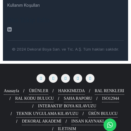
Kullanım Koşulları
Bizi Takip Edin
© 2024 Dekoral Boya San. ve Tic. A.Ş. Tüm hakları saklıdır.
Anasayfa
ÜRÜNLER
HAKKIMIZDA
RAL RENKLERI
RAL KODU BULUCU
SAHA RAPORU
ISO12944
INTERAKTIF BOYA KILAVUZU
TEKNIK UYGULAMA KILAVUZU
ÜRÜN BULUCU
DEKORAL AKADEMİ
INSAN KAYNAKLARI
ILETISIM